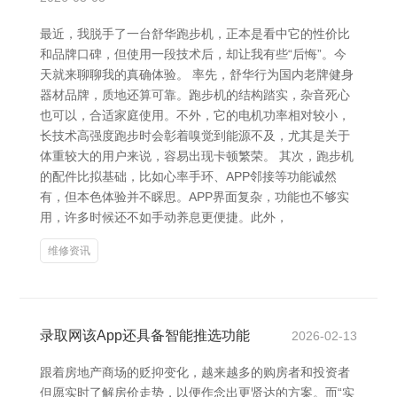
最近，我脱手了一台舒华跑步机，正本是看中它的性价比
和品牌口碑，但使用一段技术后，却让我有些“后悔”。今
天就来聊聊我的真确体验。 率先，舒华行为国内老牌健身
器材品牌，质地还算可靠。跑步机的结构踏实，杂音死心
也可以，合适家庭使用。不外，它的电机功率相对较小，
长技术高强度跑步时会彰着嗅觉到能源不及，尤其是关于
体重较大的用户来说，容易出现卡顿繁荣。 其次，跑步机
的配件比拟基础，比如心率手环、APP邻接等功能诚然
有，但本色体验并不睬思。APP界面复杂，功能也不够实
用，许多时候还不如手动养息更便捷。此外，
维修资讯
录取网该App还具备智能推选功能
2026-02-13
跟着房地产商场的贬抑变化，越来越多的购房者和投资者
但愿实时了解房价走势，以便作念出更贤达的方案。而“实