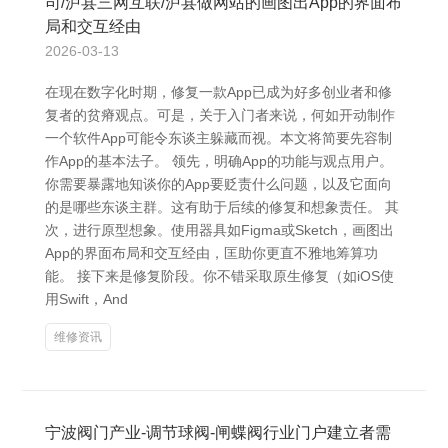
司/泸县三网互联/泸县做网站的画图出App的界面布
局和交互经由
2026-03-13
在现在数字化时期，修复一款App已成为好多创业者和修
复者的贫瘠观点。可是，关于入门者来说，何如开动制作
一个软件App可能令东谈主躲藏而视。本文将简要先容制
作App的基本法子。 领先，明确App的功能与观点用户。
你需要暴露地知谈你的App要贬责什么问题，以及它面向
的是哪些东谈主群。这有助于后续的修复和想象责任。 其
次，进行原型想象。使用器具如Figma或Sketch，画图出
App的界面布局和交互经由，匡助你更直不雅地筹算功
能。 接下来是修复阶段。你不错采取原生修复（如iOS使
用Swift，And
维修资讯
宁波阀门产业-调节球阀-闸蝶阀行业门户建立者需