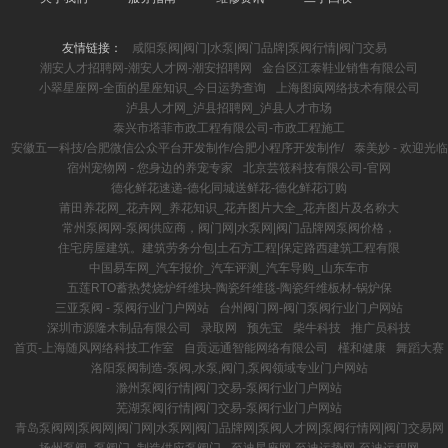
友情链接：
咸阳泵阀|阀门|水泵|阀门品牌|泵阀行情|阀门交易
潮安人才招聘网-潮安人才网-潮安招聘网
金台区江泰鞋业销售有限公司
小翠星座网-全面的星座知识_今日运势查询
上海图疯网络技术有限公司
泸县人才网_泸县招聘网_泸县人才市场
泰兴市塔菲市政工程有限公司-市政工程施工
安徽五一科技/合肥微信公众平台开发制作/合肥小程序开发制作/
泰美妙 - 欢迎光临
宿州宠物网 - 您身边的养宠专家
北京芸筱科技有限公司-官网
德化鲜花速递-德化同城送鲜花-德化鲜花订购
莆田养花网_花卉网_养花知识_花卉图片大全_花卉图片及名称大
常州泵阀网-泵阀供应商，阀门网|水泵网|阀门品牌网泵阀价格，
住宅房屋建筑。建筑劳务分包|土石方工程|保定路西建筑工程有限
中国易车网_汽车报价_汽车评测_汽车导购_山东车市
五莲RTO蓄热焚烧炉纤维块-陶瓷纤维毯-陶瓷纤维板材-锅炉保
三亚泵阀 - 泵阀行业门户网站
台州阀门网-阀门泵阀行业门户网站
深圳市源隆木制品有限公司
录取网
预先宝
柴牛科技
推广员科技
首页-上海随风网络科技工作室
自贡远通智能网络有限公司
槿和健康
舞蹈大赛
洛阳泵阀制造-泵阀,水泵,阀门,泵阀领域专业门户网站
滁州泵阀|行情|阀门交易-泵阀行业门户网站
芜湖泵阀|行情|阀门交易-泵阀行业门户网站
青岛泵阀网|泵阀网|阀门网|水泵网|阀门品牌网|泵阀人才网|泵阀行情网|阀门交易网