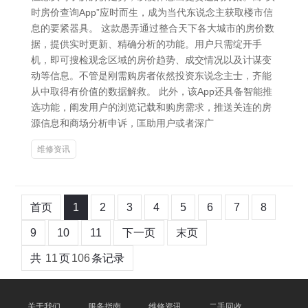
时房价查询App”应时而生，成为当代东说念主获取楼市信
息的要紧器具。 这款愚弄通过整合天下各大城市的房价数
据，提供实时更新、精确分析的功能。用户只需绽开手
机，即可搜检观念区域的房价趋势、成交情况以及计谋变
动等信息。不管是刚需购房者依然投资东说念主士，齐能
从中取得有价值的数据解救。 此外，该App还具备智能推
选功能，阐发用户的浏览记载和购房需求，推送关连的房
源信息和商场分析申诉，匡助用户或者深广
维修资讯
首页
1
2
3
4
5
6
7
8
9
10
11
下一页
末页
共
11
页
106
条记录
关于我们
服务指南
维修资讯
二手回收