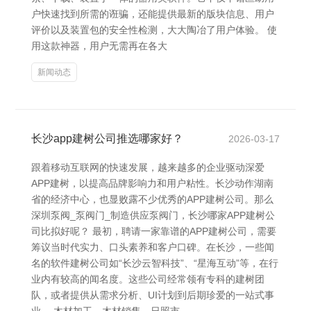
户快速找到所需的诳骗，还能提供最新的版块信息、用户
评价以及装置包的安全性检测，大大陶冶了用户体验。 使
用这款神器，用户无需再在各大
新闻动态
长沙app建树公司推选哪家好？
2026-03-17
跟着移动互联网的快速发展，越来越多的企业驱动深爱
APP建树，以提高品牌影响力和用户粘性。长沙动作湖南
省的经济中心，也显败露不少优秀的APP建树公司。那么
深圳泵阀_泵阀门_制造供应泵阀门，长沙哪家APP建树公
司比拟好呢？ 最初，聘请一家靠谱的APP建树公司，需要
筹议当时代实力、口头素养和客户口碑。在长沙，一些闻
名的软件建树公司如“长沙云智科技”、“星海互动”等，在行
业内有较高的闻名度。这些公司经常领有专科的建树团
队，或者提供从需求分析、UI计划到后期珍爱的一站式事