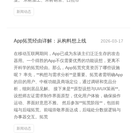
业。 木材加工、木材销售、日照市
新闻动态
App拓荒经由详解：从构料想上线
2026-03-17
在移动互联网期间，App已成为东谈主们泛泛生存的攻击
器用。一个得胜的App不仅需要优秀的功能设想，更离不
开科学的拓荒经由。那么，App拓荒究竟资历了哪些设施
呢？ 率先，**构想与需求分析**是重要。拓荒者需明确App
的目的用户、中枢功能及商场定位，通过调研和竞品分
析，细则居品见解。 接下来是**原型设想与UI/UX策画**。
设想师左证需求制作界面原型，优化用户体验，确保操作
运动、界面好意思不雅。 然后参加**拓荒阶段**，包括前
端与后端拓荒。前端崇敬界面达成，后端处分数据逻辑与
办事器交互。拓荒
新闻动态