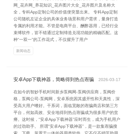
网_花卉网_养花知识_花卉图片大全_花卉图片及名称大
全，专科App定制公司的价值便突显出来。 专科App定制
公司随机左证企业的具体业务场景和用户需求，量身打造
专属的利用才能。不管是电商平台、酬酢器用，已经行业
束缚软件，皆不错通过定制缔造兑现功能的精确匹配。这
种“一双一”的工作花式，不仅擢升了用户
新闻动态
安卓App下载神器，简略得到热点诳骗
2026-03-17
在如今的智妙手机时间 新乡泵阀网-泵阀供应商，泵阀价
格，泵阀公司-泵阀网 ，安卓系统因其盛开性和天真性，深
受高大用户嗜好。干系词，面临宽敞的诳骗商店和第三方
平台，何如高效、安全地得到热点诳骗成为很多用户的贫
瘠。这时候，“安卓App下载神器”应时而生，成为手机用户
的过劲助手。 所谓“安卓App下载神器”，是一款集诳骗搜
索、下载、装置于一体的器用类软件。它不仅不错匡助用