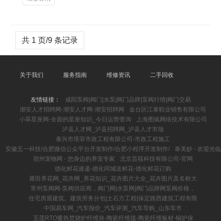
共 1 页/9 条记录
关于我们
服务指南
维修资讯
二手回收
友情链接：
咸阳泵阀|阀门|水泵|阀门品牌|泵阀行情|阀门交易
潮安人才招聘网-潮安人才网-潮安招聘网
金台区江泰鞋业销售有限公司
小翠星座网-全面的星座知识_今日运势查询
上海图疯网络技术有限公司
泸县人才网_泸县招聘网_泸县人才市场
泰兴市塔菲市政工程有限公司-市政工程施工
安徽五一科技/合肥微信公众平台开发制作/合肥小程序开发制作/
泰美妙 - 欢迎光临
宿州宠物网 - 您身边的养宠专家
北京芸筱科技有限公司-官网
德化鲜花速递-德化同城送鲜花-德化鲜花订购
莆田养花网_花卉网_养花知识_花卉图片大全_花卉图片及名称大
常州泵阀网-泵阀供应商，阀门网|水泵网|阀门品牌网泵阀价格，
住宅房屋建筑。建筑劳务分包|土石方工程|保定路西建筑工程有限
中国易车网_汽车报价_汽车评测_汽车导购_山东车市
五莲RTO蓄热焚烧炉纤维块-陶瓷纤维毯-陶瓷纤维板材-锅炉保