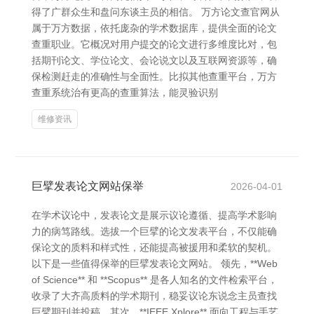
得了广群众生和盘问东谈主员的相信。 万方论文查官网从
属于万方数据，依托庞杂的学术数据库，提供全面的论文
查重职业。它概况对用户提交的论文进行多维度比对，包
括期刊论文、学位论文、会论说文以及互联网资源等，确
保检测赶走的准确性与全面性。比拟其他查重平台，万方
查重系统治有更高的查重算法，能灵验识别
维修资讯
巨擘发表论文网站保举
2026-04-01
在学术议论中，发表论文是展示议论遵循、提高学术影响
力的病笃路线。选拔一个巨擘的论文发表平台，不仅能确
保论文的质料和样式性，还能提高被援用和柔软的契机。
以下是一些值得保举的巨擘发表论文网站。 领先，**Web
of Science** 和 **Scopus** 是各人知名的文件检索平台，
收录了大齐高质料的学术期刊，稳妥议论东说念主员查找
巨擘期刊并投稿。其次，**IEEE Xplore** 面向工程与手艺