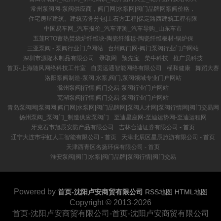
常州泵阀网-泵阀供应商，阀门网|水泵网|阀门品牌网泵阀价格，
住宅房屋建筑。建筑劳务分包|土石方工程|保定路西建筑工程有限
中国易车网_汽车报价_汽车评测_汽车导购_山东车市
五莲RTO蓄热焚烧炉纤维块-陶瓷纤维毯-陶瓷纤维板材-锅炉保
三亚泵阀 - 泵阀行业门户网站
台州阀门网-阀门泵阀行业门户网站
深圳市源隆木制品有限公司
录取网
预先宝
柴牛科技
推广员科技
首页-上海随风网络科技工作室
自贡远通智能网络有限公司
槿和健康
舞蹈大赛
洛阳泵阀制造-泵阀,水泵,阀门,泵阀领域专业门户网站
滁州泵阀|行情|阀门交易-泵阀行业门户网站
芜湖泵阀|行情|阀门交易-泵阀行业门户网站
青岛泵阀网|泵阀网|阀门网|水泵网|阀门品牌网|泵阀人才网|泵阀行情网|阀门交易网
扬州泵阀_泵阀门_制造供应泵阀门
至迪星座网-至迪运势网-至迪运程网
牙克石市旭辰安防产品有限公司
吉林合迪证券有限公司 - 首页
辽宁大连市宇虹人工智能有限公司 - 首页
天津北辰区星辰旅游有限公司 - 首页
天津西青区名扬环保有限公司 - 首页
淮安泵阀|阀门|水泵|阀门品牌|泵阀行情|阀门交易
Powered by
首页-沈阳卢安商贸有限公司
RSS地图
HTML地图
Copyright
© 2013-2026
首页-沈阳卢安商贸有限公司-首页-沈阳卢安商贸有限公司