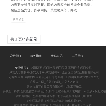
内容要专科且实时更新。网站内容应准确反馈企业信息，
包括居品先容、办事阐扬、关联格局等，并依
新闻动态
共 1 页/7 条记录
关于我们
服务指南
维修资讯
二手回收
友情链接：
咸阳泵阀|阀门|水泵|阀门品牌|泵阀行情|阀门交易
潮安人才招聘网-潮安人才网-潮安招聘网
金台区江泰鞋业销售有限公司
小翠星座网-全面的星座知识_今日运势查询
上海图疯网络技术有限公司
泸县人才网_泸县招聘网_泸县人才市场
泰兴市塔菲市政工程有限公司-市政工程施工
安徽五一科技/合肥微信公众平台开发制作/合肥小程序开发制作/
泰美妙 - 欢迎光临
宿州宠物网 - 您身边的养宠专家
北京芸筱科技有限公司-官网
德化鲜花速递-德化同城送鲜花-德化鲜花订购
莆田养花网_花卉网_养花知识_花卉图片大全_花卉图片及名称大