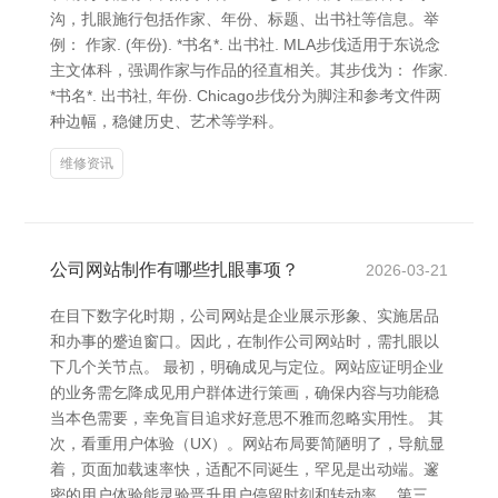
沟，扎眼施行包括作家、年份、标题、出书社等信息。举
例： 作家. (年份). *书名*. 出书社. MLA步伐适用于东说念
主文体科，强调作家与作品的径直相关。其步伐为： 作家.
*书名*. 出书社, 年份. Chicago步伐分为脚注和参考文件两
种边幅，稳健历史、艺术等学科。
维修资讯
公司网站制作有哪些扎眼事项？
2026-03-21
在目下数字化时期，公司网站是企业展示形象、实施居品
和办事的蹙迫窗口。因此，在制作公司网站时，需扎眼以
下几个关节点。 最初，明确成见与定位。网站应证明企业
的业务需乞降成见用户群体进行策画，确保内容与功能稳
当本色需要，幸免盲目追求好意思不雅而忽略实用性。 其
次，看重用户体验（UX）。网站布局要简陋明了，导航显
着，页面加载速率快，适配不同诞生，罕见是出动端。邃
密的用户体验能灵验晋升用户停留时刻和转动率。 第三，