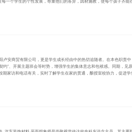
注每一个学生的个性发展，尊重他们的各异，因材施教，使每个孩子齐能在
沈阳卢安商贸有限公司，更是学生成长经由中的热切追随者。在本色职责中
级契约”、开展主题班会等时势，增强学生的集体意志和包袱感。同期，见
捏按期家访和电话有关，实时了解学生在家的贯通，酿授室校协力，促进学
件_汽车装饰材料 平面想象师是崇敬视觉传达的专科东说念主员，其主