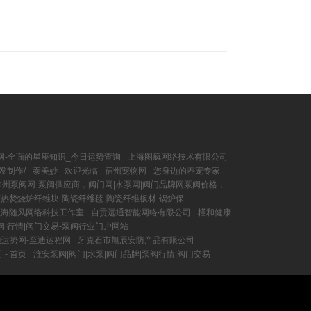
网-全面的星座知识_今日运势查询
上海图疯网络技术有限公司
发制作/
泰美妙 - 欢迎光临
宿州宠物网 - 您身边的养宠专家
常州泵阀网-泵阀供应商，阀门网|水泵网|阀门品牌网泵阀价格，
蓄热焚烧炉纤维块-陶瓷纤维毯-陶瓷纤维板材-锅炉保
上海随风网络科技工作室
自贡远通智能网络有限公司
槿和健康
阀|行情|阀门交易-泵阀行业门户网站
迪运势网-至迪运程网
牙克石市旭辰安防产品有限公司
- 首页
淮安泵阀|阀门|水泵|阀门品牌|泵阀行情|阀门交易