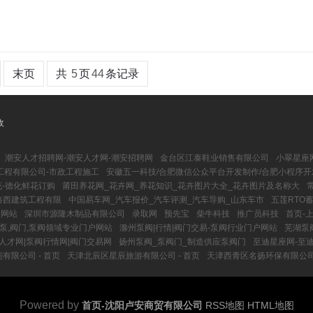
末页
共
5
页
44
条记录
收
潮安人才招聘网-潮安人才网-潮安招聘网
金台区江泰鞋业销售有限公司
小翠星座
工程有限公司-市政工程施工
安徽五一科技/合肥微信公众平台开发制作/合肥小程序开
花-德化鲜花订购
莆田养花网_花卉网_养花知识_花卉图片大全_花卉图片及名称大
路西建筑工程有限
中国易车网_汽车报价_汽车评测_汽车导购_山东车市
五莲RTO
户网站
深圳市源隆木制品有限公司
录取网
预先宝
柴牛科技
推广员科技
首页-
水泵,阀门,泵阀领域专业门户网站
滁州泵阀|行情|阀门交易-泵阀行业门户网站
芜湖泵
阀人才网|泵阀行情网|阀门交易网
扬州泵阀_泵阀门_制造供应泵阀门
至迪星座网-至
限公司 - 首页
天津北辰区星辰旅游有限公司 - 首页
天津西青区名扬环保有限公司 
Powered by
首页-沈阳卢安商贸有限公司
RSS地图
HTML地图