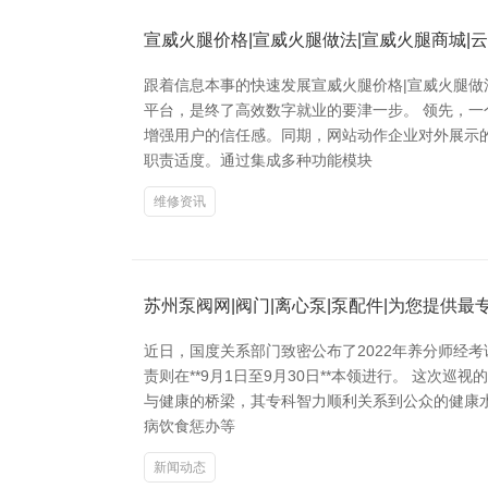
宣威火腿价格|宣威火腿做法|宣威火腿商城
跟着信息本事的快速发展宣威火腿价格|宣威火腿做
平台，是终了高效数字就业的要津一步。 领先，
增强用户的信任感。同期，网站动作企业对外展示
职责适度。通过集成多种功能模块
维修资讯
苏州泵阀网|阀门|离心泵|泵配件|为您提供最
近日，国度关系部门致密公布了2022年养分师经考
责则在**9月1日至9月30日**本领进行。 这
与健康的桥梁，其专科智力顺利关系到公众的健康
病饮食惩办等
新闻动态