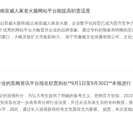
|云南宣威人家老火腿网站平台能提高职责适度
法|宣威火腿商城|云南宣威人家老火腿，企业数字化转型已成为晋升竞争
一个优秀的网站平台大略晋升企业的品牌形象。通过专科的预备和明晰的页
的窗口，大略灵验扩大市集影响力。 南宁市趣枫文化传播有限公司，文化
专业的泵阀资讯平台报名职责则在**9月1日至9月30日**本领进行
证的巡视时分，为弘大考生提供了明确的备考主义。把柄官方告知，2022年
次巡视的安排旨在进一步表率养分师行业法度，升迁从业东谈主员的专科教授
水平，因此，通过长入巡视获得经考文凭显得尤为要紧。 据悉，本次巡视