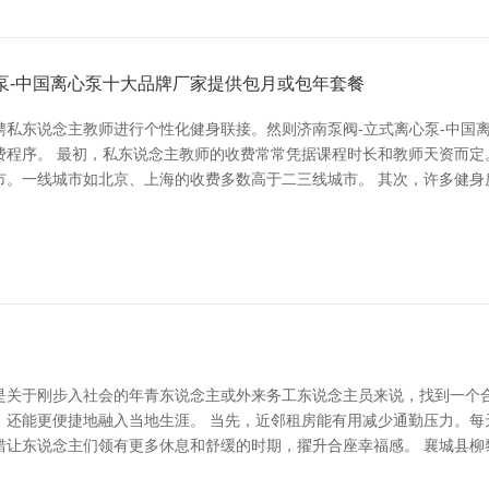
泵-中国离心泵十大品牌厂家提供包月或包年套餐
聘私东说念主教师进行个性化健身联接。然则济南泵阀-立式离心泵-中国
程序。 最初，私东说念主教师的收费常常凭据课程时长和教师天资而定。
市。一线城市如北京、上海的收费多数高于二三线城市。 其次，许多健身
是关于刚步入社会的年青东说念主或外来务工东说念主员来说，找到一个合
，还能更便捷地融入当地生涯。 当先，近邻租房能有用减少通勤压力。每
让东说念主们领有更多休息和舒缓的时期，擢升合座幸福感。 襄城县柳黎农