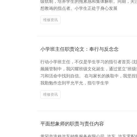
级轨制，培养学生的拖累感和集体解析。同期，关
想教诲的指点者。小学生正处于身心发展
维修资讯
小学班主任职责论文：奉行与反念念
行动小学班主任，不仅是学生学习的指引者首页-
频频管制中，我闪耀班级文化诞生，通过竖立“班
习和活命中找到自信。 在与家长的换取中，我坚
我勤勉作念到平允平允，指引学生学
维修资讯
平面想象师的职责与责任内容
黄冈市淮格汽车销售服务有限公司_汽车_汽车零配