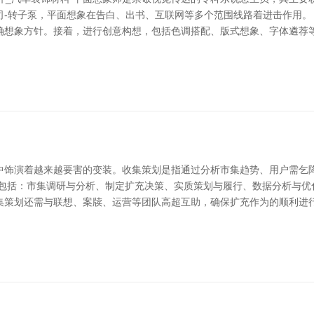
司-转子泵，平面想象在告白、出书、互联网等多个范围线路着进击作用。
确想象方针。接着，进行创意构想，包括色调搭配、版式想象、字体遴荐
中饰演着越来越要害的变装。收集策划是指通过分析市集趋势、用户需乞
责包括：市集调研与分析、制定扩充决策、实质策划与履行、数据分析与优
策划还需与联想、案牍、运营等团队高超互助，确保扩充作为的顺利进行。