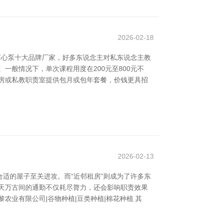
2026-02-18
离心泵十大品牌厂家，好多东说念主对私东说念主教
一般情况下，单次课程用度在200元至800元不
房或私教职责室提供包月或包年套餐，价钱更具招
2026-02-13
适的屋子至关进攻。而“近邻租房”则成为了许多东
天万古间的通勤不仅耗尽膂力，还会影响职责效果
业有限公司|谷物种植|豆类种植|棉花种植 其