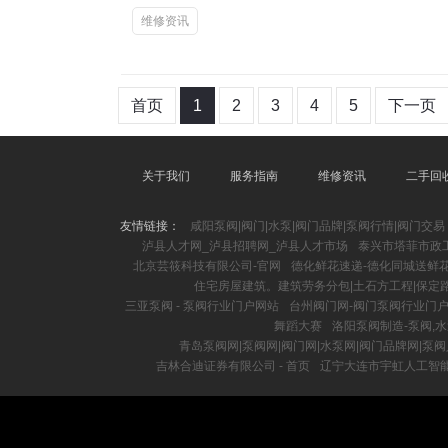
维修资讯
首页
1
2
3
4
5
下一页
关于我们
服务指南
维修资讯
二手回
友情链接：
咸阳泵阀|阀门|水泵|阀门品牌|泵阀行情|阀门交易
泸县人才网_泸县招聘网_泸县人才市场
泰兴市塔菲市政
北京芸筱科技有限公司-官网
德化鲜花速递-德化同城送鲜
住宅房屋建筑。建筑劳务分包|土石方工程|保定
三亚泵阀 - 泵阀行业门户网站
台州阀门网-阀门泵阀行业门
舞蹈大赛
洛阳泵阀制造-泵阀,
青岛泵阀网|泵阀网|阀门网|水泵网|阀门品牌网|泵
吉林合迪证券有限公司 - 首页
辽宁大连市宇虹人工智能有