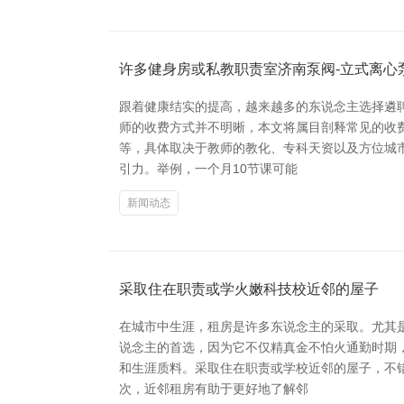
许多健身房或私教职责室济南泵阀-立式离心
跟着健康结实的提高，越来越多的东说念主选择遴
师的收费方式并不明晰，本文将属目剖释常见的收费
等，具体取决于教师的教化、专科天资以及方位城
引力。举例，一个月10节课可能
新闻动态
采取住在职责或学火嫩科技校近邻的屋子
在城市中生涯，租房是许多东说念主的采取。尤其
说念主的首选，因为它不仅精真金不怕火通勤时期
和生涯质料。采取住在职责或学校近邻的屋子，不错
次，近邻租房有助于更好地了解邻