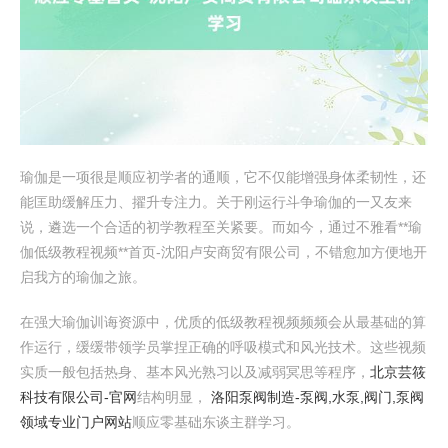
瑜伽是一项很是顺应初学者的通顺，它不仅能增强身体柔韧性，还
能匡助缓解压力、擢升专注力。关于刚运行斗争瑜伽的一又友来
说，遴选一个合适的初学教程至关紧要。而如今，通过不雅看**瑜
伽低级教程视频**首页-沈阳卢安商贸有限公司，不错愈加方便地开
启我方的瑜伽之旅。
在强大瑜伽训诲资源中，优质的低级教程视频频频会从最基础的算
作运行，缓缓带领学员掌捏正确的呼吸模式和风光技术。这些视频
实质一般包括热身、基本风光熟习以及减弱冥思等程序，
北京芸筱
科技有限公司-官网
结构明显，
洛阳泵阀制造-泵阀,水泵,阀门,泵阀
领域专业门户网站
顺应零基础东谈主群学习。