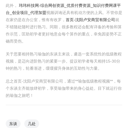
此外，
玮玮科技网-综合网创资源_优质付费资源_知识付费网课平
台_创业项目_代理加盟
视频训诲还具有机动方便的上风。不管你是
在家仍是在办公室，惟有有收罗，
首页-沈阳卢安商贸有限公司
就
不错随处随时进行熟习。同期，很多教程还会配有详备的考验和算
作示范，匡助初学者更好地意会每个算作的重点，幸免因姿势不正
确而受伤。
关于思要相持熟习瑜伽的东谈主来说，遴选一套系统性的低级教程
视频，是迈向进阶熟习的紧要一步。提议初学者每天相持15-30分
钟的熟习，轮番渐进，缓缓擢升身体的互助性与力量。
总之首页-沈阳卢安商贸有限公司，通过**瑜伽低级教程视频**，每
个东谈主齐能放肆初学，享受瑜伽带来的身心益处。目下就运行你
的瑜伽之旅吧！
东谈
几处