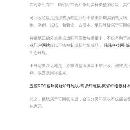
在时常生存中，咱们经常会斗争到多样类型的垃圾，其
可回收垃圾是指那些历程惩办后不错重新期骗的毁灭物
物。举例，报纸、包装盒、古册本、纸箱等皆属于可回
将废纸正确分类并投放到可回收垃圾桶中，不仅有助于
业门户网站
废纸不错被制成新的纸成品，
玮玮科技网-
生态环境。
不外需要注见地是，并非通盘纸张皆不错回收。如被沾
燥，以普及回得益果。
五莲RTO蓄热焚烧炉纤维块-陶瓷纤维毯-陶瓷纤维板材
总之，废纸属于可回收垃圾，合理分类和回收不仅能省
色家园。