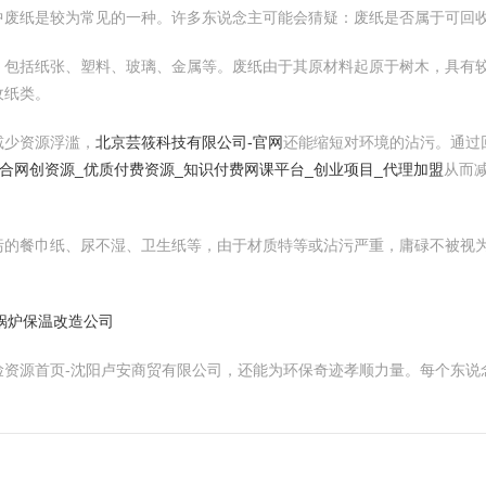
中废纸是较为常见的一种。许多东说念主可能会猜疑：废纸是否属于可回
，包括纸张、塑料、玻璃、金属等。废纸由于其原材料起原于树木，具有
收纸类。
减少资源浮滥，
北京芸筱科技有限公司-官网
还能缩短对环境的沾污。通过
综合网创资源_优质付费资源_知识付费网课平台_创业项目_代理加盟
从而
污的餐巾纸、尿不湿、卫生纸等，由于材质特等或沾污严重，庸碌不被视
-锅炉保温改造公司
俭资源首页-沈阳卢安商贸有限公司，还能为环保奇迹孝顺力量。每个东说