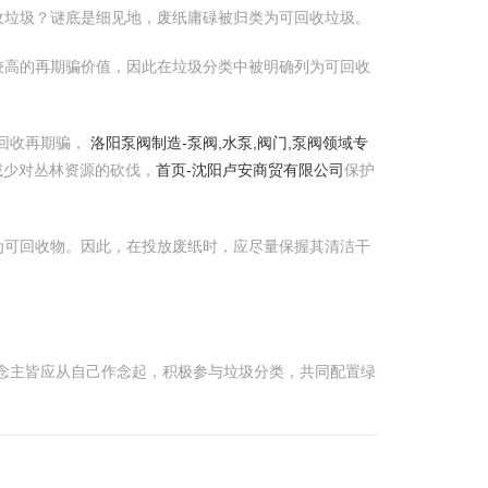
收垃圾？谜底是细见地，废纸庸碌被归类为可回收垃圾。
较高的再期骗价值，因此在垃圾分类中被明确列为可回收
回收再期骗，
洛阳泵阀制造-泵阀,水泵,阀门,泵阀领域专
减少对丛林资源的砍伐，
首页-沈阳卢安商贸有限公司
保护
为可回收物。因此，在投放废纸时，应尽量保握其清洁干
念主皆应从自己作念起，积极参与垃圾分类，共同配置绿